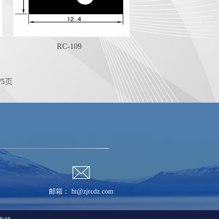
RC-109
/5
页

邮箱： ht@zjrcdz.com